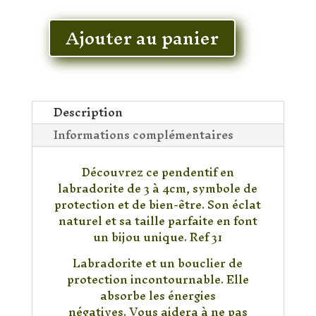
En stock
Ajouter au panier
quantité
de
Pendentif
Labradorite
Description
Informations complémentaires
Découvrez ce pendentif en
labradorite de 3 à 4cm, symbole de
protection et de bien-être. Son éclat
naturel et sa taille parfaite en font
un bijou unique. Ref 31
Labradorite et un bouclier de
protection incontournable. Elle
absorbe les énergies
négatives. Vous aidera à ne pas