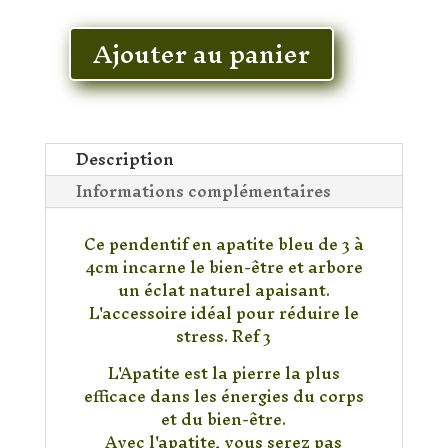
En stock
Ajouter au panier
quantité
de
Pendentif
Apatite
Description
Informations complémentaires
Ce pendentif en apatite bleu de 3 à
4cm incarne le bien-être et arbore
un éclat naturel apaisant.
L'accessoire idéal pour réduire le
stress. Ref 3
L'Apatite est la pierre la plus
efficace dans les énergies du corps
et du bien-être.
Avec l'apatite, vous serez pas