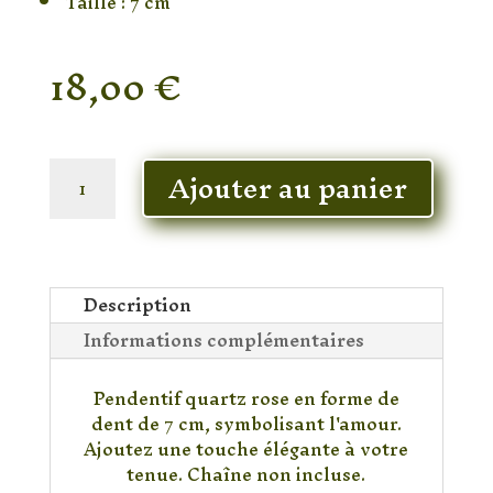
Taille : 7 cm
18,00
€
En stock
quantité
Ajouter au panier
de
Pendentif
en
qartz
rose
Description
Informations complémentaires
Pendentif quartz rose en forme de
dent de 7 cm, symbolisant l'amour.
Ajoutez une touche élégante à votre
tenue. Chaîne non incluse.