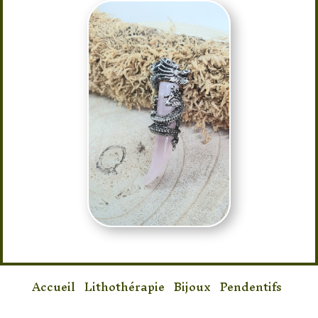
Accueil
/
Lithothérapie
/
Bijoux
/
Pendentifs
/ Pendentif en qartz rose