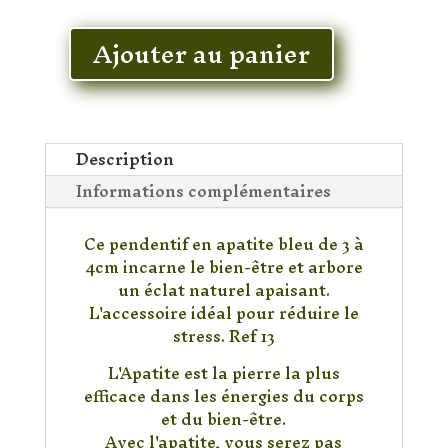
En stock
Ajouter au panier
quantité
de
Pendentif
Apatite
Description
Informations complémentaires
Ce pendentif en apatite bleu de 3 à
4cm incarne le bien-être et arbore
un éclat naturel apaisant.
L'accessoire idéal pour réduire le
stress. Ref 13
L'Apatite est la pierre la plus
efficace dans les énergies du corps
et du bien-être.
Avec l'apatite, vous serez pas