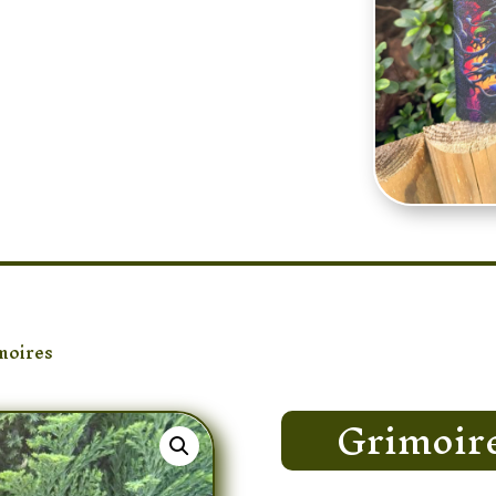
moires
/ Grimoire Femme Nature
Grimoir