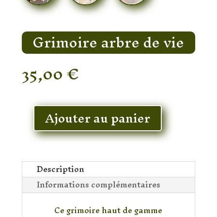
Grimoire arbre de vie
35,00
€
En stock
Ajouter au panier
quantité
de
Grimoire
arbre
de
Description
vie
Informations complémentaires
Ce grimoire haut de gamme