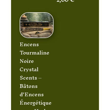
initial
prix
était :
actuel
3,00 €.
est :
2,00 €.
Encens
Tourmaline
Noire
Crystal
Scents –
Bâtons
d’Encens
Énergétique