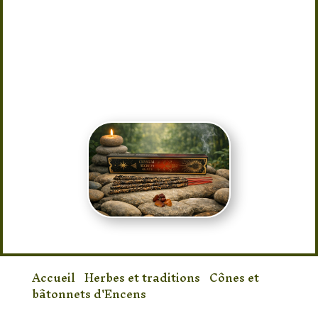
l’atmosphère et à créer une ambiance
zen et relaxante. Idéal pour la
méditation, la relaxation ou les
rituels spirituels, il transforme votre
espace en un véritable cocon de bien-
être.
Accueil
/
Herbes et traditions
/
Cônes et
bâtonnets d'Encens
/ Encens Agate Rouge
Crystal Secrets – Bâtons d’Encens