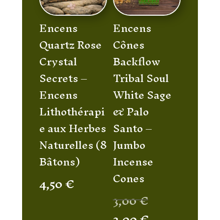
Encens
Encens
Quartz Rose
Cônes
Crystal
Backflow
Secrets –
Tribal Soul
Encens
White Sage
Lithothérapi
& Palo
e aux Herbes
Santo –
Naturelles (8
Jumbo
Bâtons)
Incense
Cones
4,50
€
Le
3,00
€
prix
Le
2,00
€