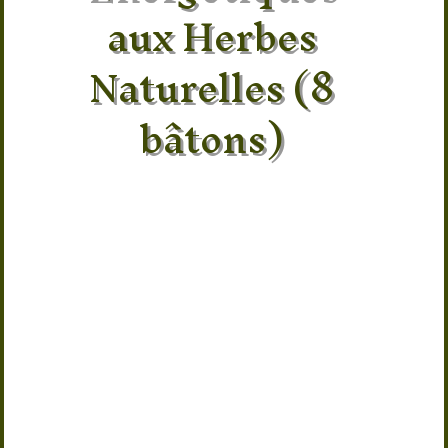
aux Herbes
Naturelles (8
bâtons)
Découvrez l’encens agate Crystal
Secrets, des bâtons d’encens inspirés
de la lithothérapie et fabriqués à
partir d’herbes naturelles
soigneusement sélectionnées. Chaque
boîte contient 8 bâtons d’encens
conçus pour accompagner les
propriétés énergétiques de la pierre
agate, connue pour favoriser
l’équilibre et l’ancrage.
En se consumant, cet encens diffuse
un parfum doux qui aide à purifier