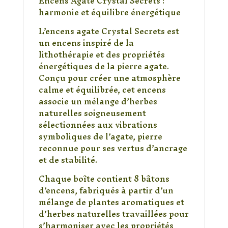
Encens Agate Crystal Secrets :
aux
harmonie et équilibre énergétique
Herbes
Naturelles
L’encens agate Crystal Secrets est
(8
un encens inspiré de la
bâtons)
lithothérapie et des propriétés
énergétiques de la pierre agate.
Conçu pour créer une atmosphère
calme et équilibrée, cet encens
associe un mélange d’herbes
naturelles soigneusement
sélectionnées aux vibrations
symboliques de l’agate, pierre
reconnue pour ses vertus d’ancrage
et de stabilité.
Chaque boîte contient 8 bâtons
d’encens, fabriqués à partir d’un
mélange de plantes aromatiques et
d’herbes naturelles travaillées pour
s’harmoniser avec les propriétés