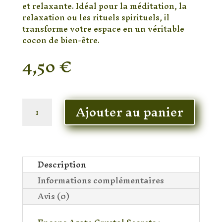
et relaxante. Idéal pour la méditation, la
relaxation ou les rituels spirituels, il
transforme votre espace en un véritable
cocon de bien-être.
4,50
€
En stock
quantité
Ajouter au panier
de
Encens
Agate
Rouge
Crystal
Description
Secrets
Informations complémentaires
–
Bâtons
Avis (0)
d’Encens
Énergétiques