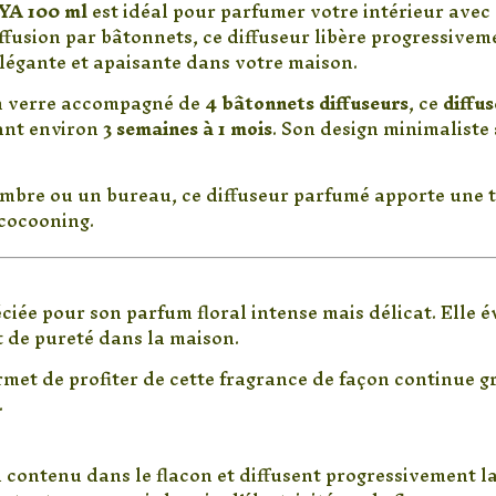
LYA 100 ml
est idéal pour parfumer votre intérieur avec
iffusion par bâtonnets, ce diffuseur libère progressive
légante et apaisante dans votre maison.
en verre accompagné de
4 bâtonnets diffuseurs
, ce
diffu
ant environ
3 semaines à 1 mois
. Son design minimaliste
ambre ou un bureau, ce diffuseur parfumé apporte une t
cocooning.
 diffuseur de parfum jacinthe ?
éciée pour son parfum floral intense mais délicat. Elle
t de pureté dans la maison.
met de profiter de cette fragrance de façon continue g
.
 continue
contenu dans le flacon et diffusent progressivement la