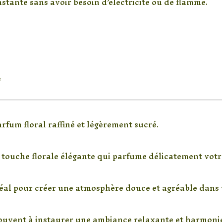
stante sans avoir besoin d’électricité ou de flamme.
e
le élégante
rfum floral raffiné et légèrement sucré.
 et naturelle
touche florale élégante qui parfume délicatement votre
oning
déal pour créer une atmosphère douce et agréable dans 
en-être
ouvent à instaurer une ambiance relaxante et harmoni