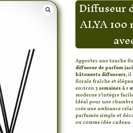
Diffuseur 
ALYA 100 m
ave
Apportez une touche flo
diffuseur de parfum jac
bâtonnets diffuseurs
, i
florale fraîche et élég
environ
3 semaines à 1 
moderne s’intègre facil
Idéal pour une chambre,
crée une ambiance rela
parfumée simple et déco
ou comme idée cadeau.