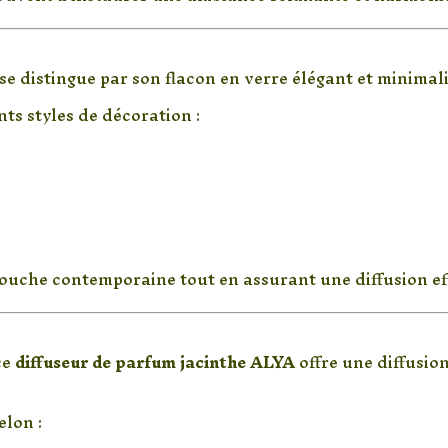
tif pour votre intérieur
se distingue par son flacon en verre élégant et minimali
nts styles de décoration :
touche contemporaine tout en assurant une diffusion ef
urée
ce
diffuseur de parfum jacinthe ALYA
offre une diffusi
elon :