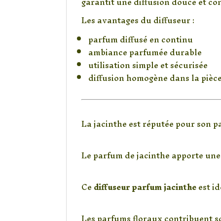
garantit une diffusion douce et con
Les avantages du diffuseur :
parfum diffusé en continu
ambiance parfumée durable
utilisation simple et sécurisée
diffusion homogène dans la pièc
Une fragrance flora
La jacinthe est réputée pour son pa
🌸 Une senteur fraîche
Le parfum de jacinthe apporte une 
🏡 Une ambiance coco
Ce
diffuseur parfum jacinthe
est i
😌 Une sensation de bi
Les parfums floraux contribuent s