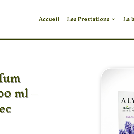
Accueil
Les Prestations
La 
rfum
00 ml –
ec