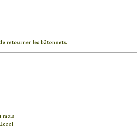
t de retourner les bâtonnets.
u diffuseur parfum ALYA
 1 mois
alcool