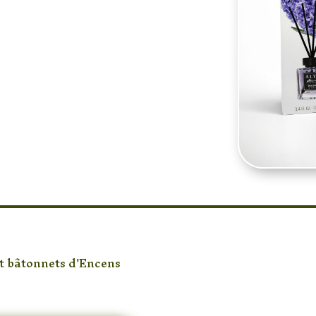
térieur avec ce
0 ml
. Grâce à ses
4
essivement une
qui parfume votre
1 mois
. Son flacon en
ilement dans toutes
re, un salon ou un
e relaxante et
le et décorative,
e idée cadeau.
t bâtonnets d'Encens
/ Diffuseur de Parfum Jacinthe AL