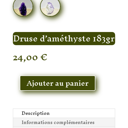
Druse d’améthyste 183gr
24,00
€
En stock
Ajouter au panier
quantité
de
Druse
d'améthyste
183gr
Description
Informations complémentaires