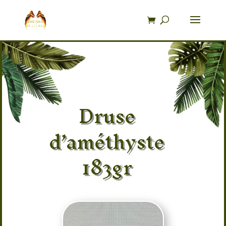
Recherche
de
produits
Druse
d’améthyste
183gr