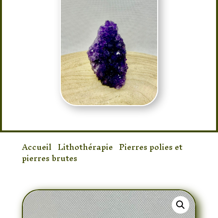
Accueil
/
Lithothérapie
/
Pierres polies et
pierres brutes
/ Druse d’améthyste 183gr