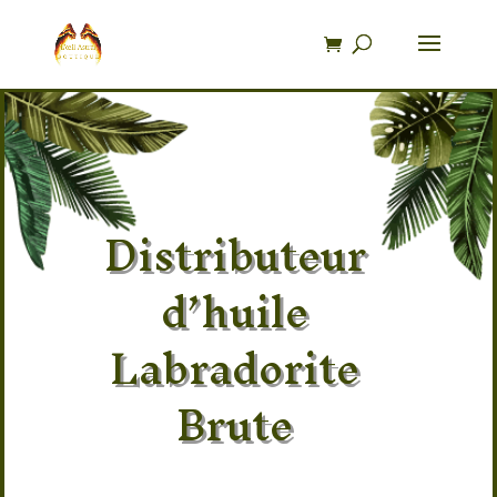
Recherche
de
produits
Distributeur
d’huile
Labradorite
Brute
Distributeur en pierre naturelle