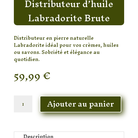
Distributeur d’huile
Labradorite Brute
Distributeur en pierre naturelle
Labradorite idéal pour vos crèmes, huiles
ou savons. Sobriété et élégance au
quotidien.
59,99
€
En stock
quantité
Ajouter au panier
de
Distributeur
d’huile
Labradorite
Brute
Description