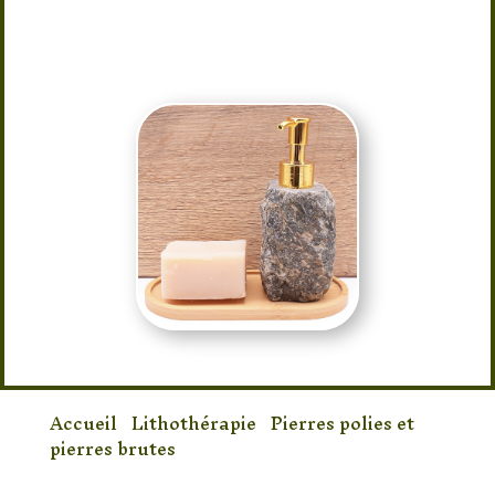
Labradorite idéal pour vos crèmes,
huiles ou savons. Sobriété et élégance
au quotidien.
Accueil
/
Lithothérapie
/
Pierres polies et
pierres brutes
/ Distributeur d’huile
Labradorite Brute