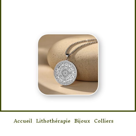
Portez-le pour repousser les énergies
négatives et accueillir la guidance
céleste.
Ce collier est d’une longueur de 60 cm
Accueil
/
Lithothérapie
/
Bijoux
/
Colliers
/
Collier sceau des 7 Archanges Argentés