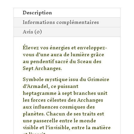
des
7
Description
Archanges
Informations complémentaires
Argentés
Avis (0)
Élevez vos énergies et enveloppez-
vous d’une aura de lumière grâce
au pendentif sacré du Sceau des
Sept Archanges.
Symbole mystique issu du Grimoire
d’Armadel, ce puissant
heptagramme à sept branches unit
les forces célestes des Archanges
aux influences cosmiques des
planètes. Chacun de ses traits est
une passerelle entre le monde
visible et l’invisible, entre la matière