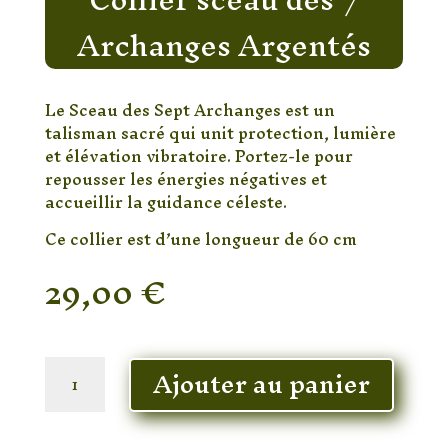
Archanges Argentés
Le Sceau des Sept Archanges est un
talisman sacré qui unit protection, lumière
et élévation vibratoire. Portez-le pour
repousser les énergies négatives et
accueillir la guidance céleste.
Ce collier est d’une longueur de 60 cm
29,00
€
En stock
quantité
Ajouter au panier
de
Collier
sceau