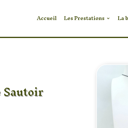
Accueil
Les Prestations
La 
 Sautoir
du Nord