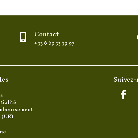
Contact

+ 33 6 69 33 39 97
les
Suivez-
es
tialité
remboursement
s (UE)
que