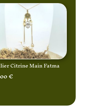
llier Citrine Main Fatma
,00
€