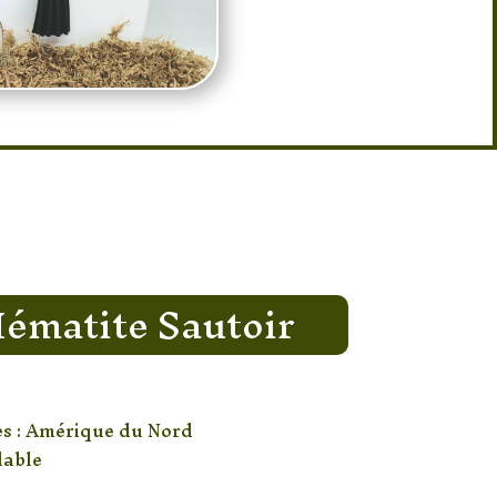
Hématite Sautoir
es : Amérique du Nord
lable