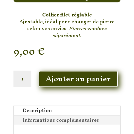
Collier filet réglable
Ajustable, idéal pour changer de pierre
selon vos envies.
Pierres vendues
séparément.
9,00
€
En stock
quantité
Ajouter au panier
de
Collier
filet
réglable
Description
Informations complémentaires