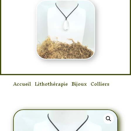
Accueil
/
Lithothérapie
/
Bijoux
/
Colliers
/
Collier Cristal de Roche Goutte