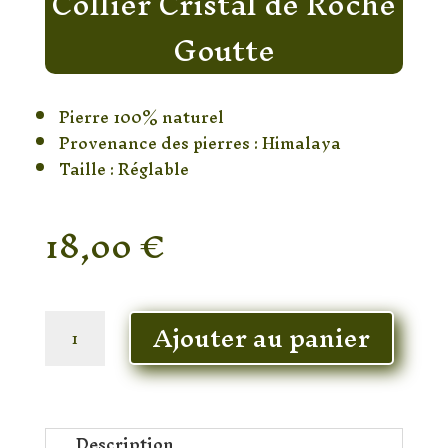
Collier Cristal de Roche
Goutte
Pierre 100% naturel
Provenance des pierres : Himalaya
Taille : Réglable
18,00
€
En stock
quantité
Ajouter au panier
de
Collier
Cristal
de
Roche
Description