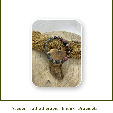
Taille : 16/17 élastique
Accueil
/
Lithothérapie
/
Bijoux
/
Bracelets
/