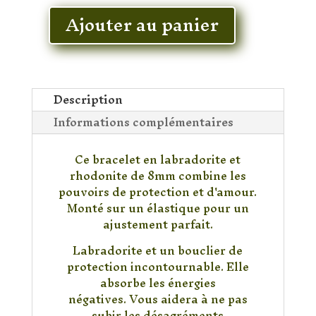
Ajouter au panier
quantité
de
Bracelets
Labradorite
&
Description
Rhodonite
Informations complémentaires
Ce bracelet en labradorite et
rhodonite de 8mm combine les
pouvoirs de protection et d'amour.
Monté sur un élastique pour un
ajustement parfait.
Labradorite et un bouclier de
protection incontournable. Elle
absorbe les énergies
négatives. Vous aidera à ne pas
subir les désagréments