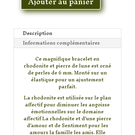
Ajouter au panier
quantité
de
Bracelet
Rhodonite
&
Description
Pierre
Informations complémentaires
de
Lune
Ce magnifique bracelet en
rhodonite et pierre de lune est orné
de perles de 6 mm. Monté sur un
élastique pour un ajustement
parfait.
La rhodonite est utilisée sur le plan
affectif pour diminuer les angoisse
émotionnelles sur le domaine
affectif La rhodonite et d'une pierre
d'amour et de Sentiment pour les
amours la famille les amis. Elle