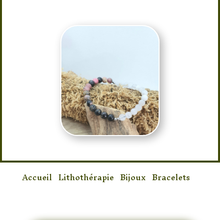
Accueil
/
Lithothérapie
/
Bijoux
/
Bracelets
/
Bracelet Rhodonite & Pierre de Lune