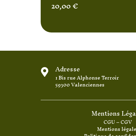
20,00
€
Adresse

1 Bis rue Alphonse Terroir
59300 Valenciennes
Mentions Léga
CGU
–
CGV
Mentions légal