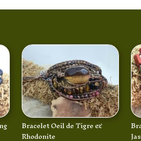
ing
Bracelet Oeil de Tigre &
Bra
Rhodonite
Ja