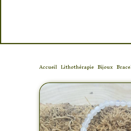
Taille : 16/17 élastique
Accueil
/
Lithothérapie
/
Bijoux
/
Brace