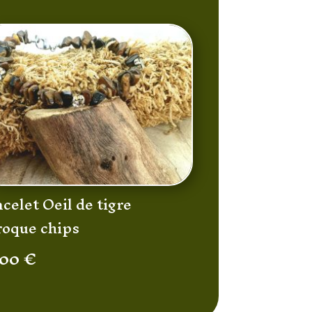
celet Oeil de tigre
roque chips
,00
€