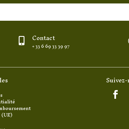
Contact

+ 33 6 69 33 39 97
les
Suivez-
es
tialité
remboursement
s (UE)