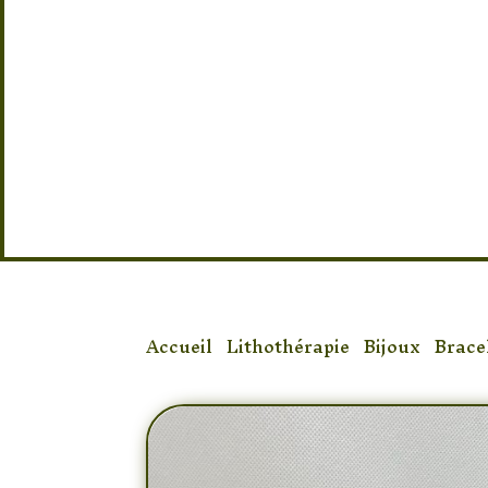
Pierre 100% naturel Onyx
Provenance : Brésil
Taille : Réglable
Accueil
/
Lithothérapie
/
Bijoux
/
Brace