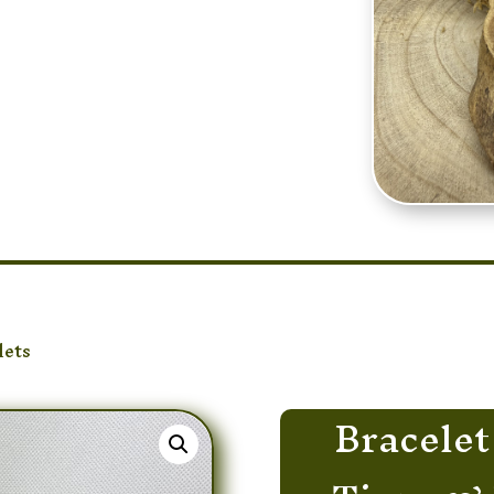
lets
/ Bracelet Onyx & Oeil de Tigre & Hématite Triple
Bracelet