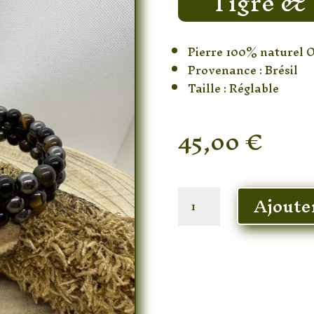
Tigre & 
Pierre 100% naturel 
Provenance : Brésil
Taille : Réglable
45,00
€
En stock
quantité
Ajoute
de
Bracelet
Onyx
&
Oeil
de
Tigre