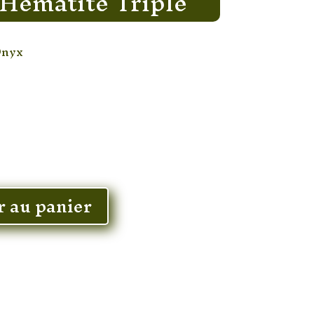
Hématite Triple
Onyx
r au panier