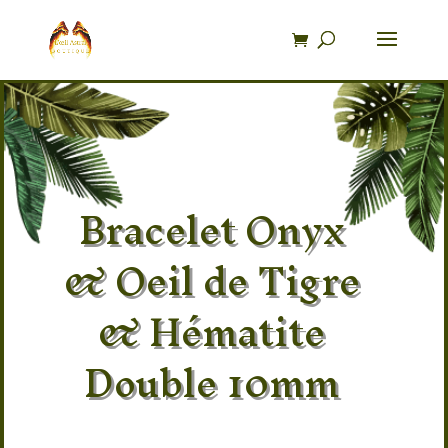
Recherche
de
produits
Bracelet Onyx
& Oeil de Tigre
& Hématite
Double 10mm
Pierre 100% naturel Onyx