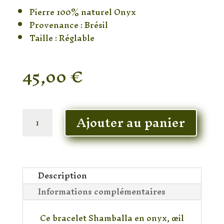
Pierre 100% naturel Onyx
Provenance : Brésil
Taille : Réglable
45,00
€
En stock
quantité
Ajouter au panier
de
Bracelet
Onyx
&
Oeil
Description
de
Informations complémentaires
Tigre
&
Hématite
Ce bracelet Shamballa en onyx, œil