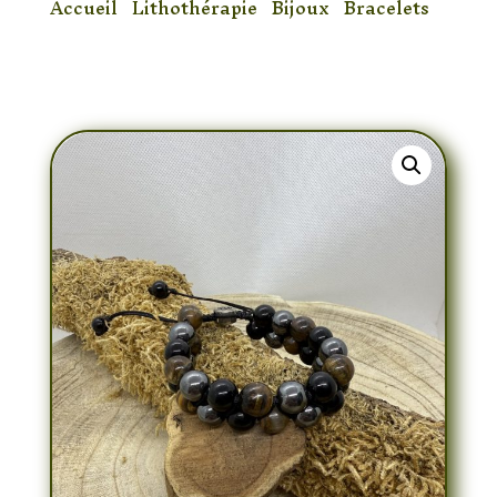
Accueil
/
Lithothérapie
/
Bijoux
/
Bracelets
/
Bracelet Onyx & Oeil de Tigre & Hématite
Double 10mm