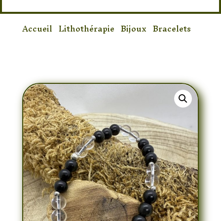
Accueil
/
Lithothérapie
/
Bijoux
/
Bracelets
/
Bracelet Obsidienne Œil céleste & Cristal
de roche 6mm