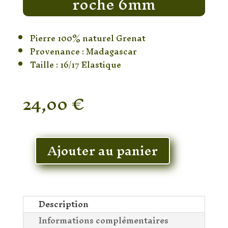
roche 6mm
Pierre 100% naturel Grenat
Provenance : Madagascar
Taille : 16/17 Elastique
24,00
€
En stock
Ajouter au panier
quantité
de
Bracelet
Obsidienne
Œil
Description
céleste
Informations complémentaires
&