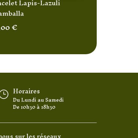
acelet Lapis-Lazuli
amballa
,00
€
Horaires
}
Du Lundi au Samedi
De 10h30 à 18h30
nous sur les réseaux