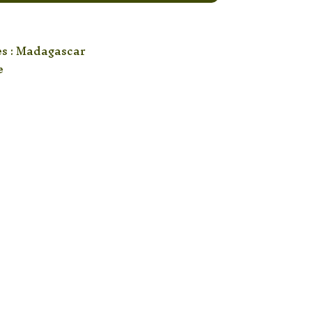
es : Madagascar
e