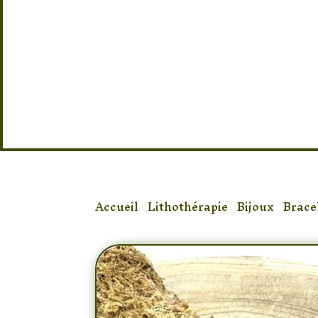
Provenance des pierres : Madagasca
Taille : 17/18 élastique
Accueil
/
Lithothérapie
/
Bijoux
/
Brace