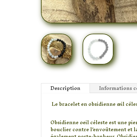
Description
Informations 
Le bracelet en obsidienne œil céle
Obsidienne oeil céleste est une pi
bouclier contre l’envoûtement et l
également porte-bonheur. Obsidienn