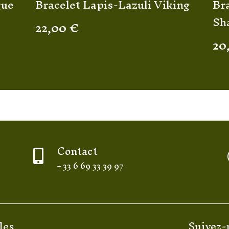
gue
Bracelet Lapis-Lazuli Viking
Br
Sh
22,00
€
20
Contact

+ 33 6 69 33 39 97
les
Suivez-