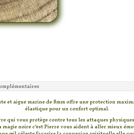
complémentaires
ste et aigue marine de 8mm offre une protection maxima
élastique pour un confort optimal.
erre qui vous protège contre tous les attaques physiques
a magie noire c’est Pierre vous aident à aller mieux ém
e œil céleste favorise la connexion spirituelle elle vo