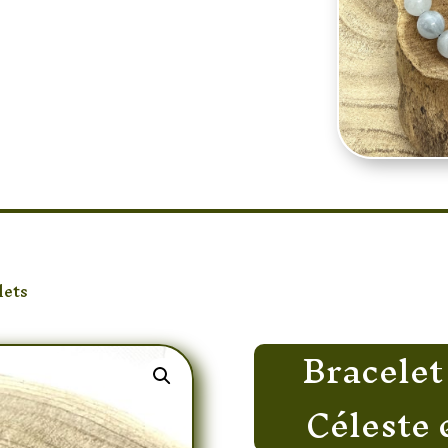
r
lets
/ Bracelet Obsidienne oeil Céleste & Aigue Marine
Bracelet
Céleste