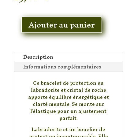
En stock
Ajouter au panier
quantité
de
Bracelet
Labradorite
&
Description
Cristal
Informations complémentaires
de
Roche
Ce bracelet de protection en
labradorite et cristal de roche
apporte équilibre énergétique et
clarté mentale. Se monte sur
l'élastique pour un ajustement
parfait.
Labradorite et un bouclier de
protection incontournable. Elle