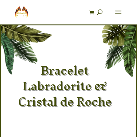
Recherche
de
produits
Bracelet
Labradorite &
Cristal de Roche
Pierre 100% naturel
Provenance des pierres :
Madagascar