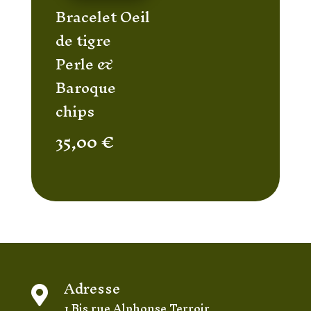
Bracelet Oeil
de tigre
Perle &
Baroque
chips
35,00
€
Adresse

1 Bis rue Alphonse Terroir