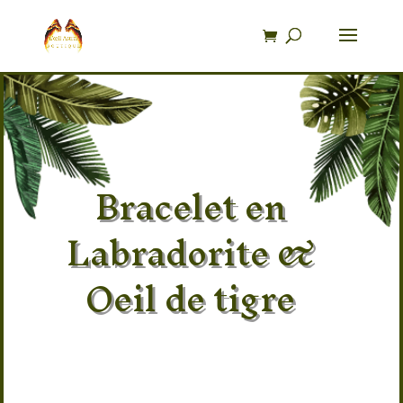
Recherche
de
produits
Bracelet en
Labradorite &
Oeil de tigre
Pierre 100% naturel
Provenance : Madagascar
Taille : 17/18 Elastique