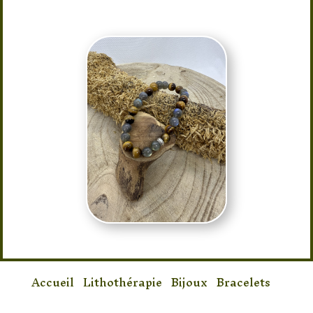
Accueil
/
Lithothérapie
/
Bijoux
/
Bracelets
/
Bracelet en Labradorite & Oeil de tigre