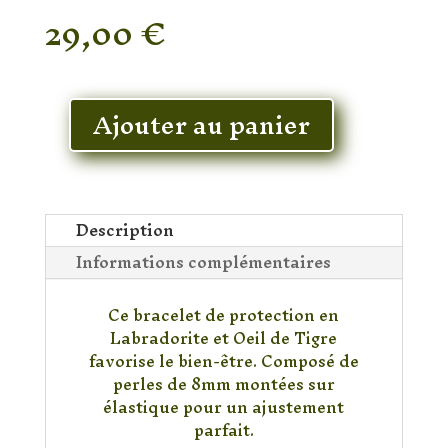
29,00
€
En stock
Ajouter au panier
quantité
de
Bracelet
en
Labradorite
Description
&
Informations complémentaires
Oeil
de
Ce bracelet de protection en
tigre
Labradorite et Oeil de Tigre
favorise le bien-être. Composé de
perles de 8mm montées sur
élastique pour un ajustement
parfait.