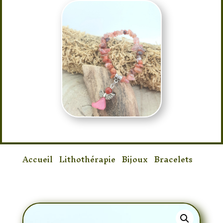
Accueil
/
Lithothérapie
/
Bijoux
/
Bracelets
/
Bracelet Cornaline Ange