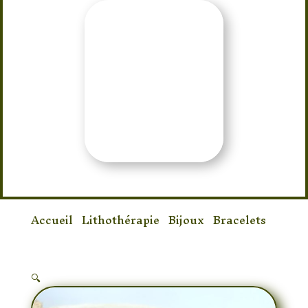
Accueil
/
Lithothérapie
/
Bijoux
/
Bracelets
/
Bracelet Citrine & Oeil de Tigre
🔍