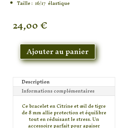
Taille : 16/17 élastique
24,00
€
En stock
Ajouter au panier
quantité
de
Bracelet
Citrine
&
Description
Oeil
Informations complémentaires
de
Tigre
Ce bracelet en Citrine et œil de tigre
de 8 mm allie protection et équilibre
tout en réduisant le stress. Un
accessoire parfait pour apaiser