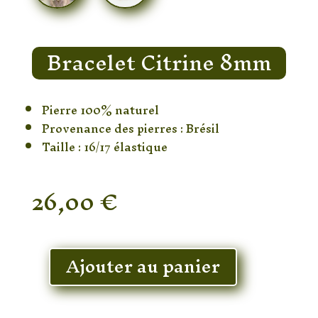
Bracelet Citrine 8mm
Pierre 100% naturel
Provenance des pierres : Brésil
Taille : 16/17 élastique
26,00
€
En stock
Ajouter au panier
quantité
de
Bracelet