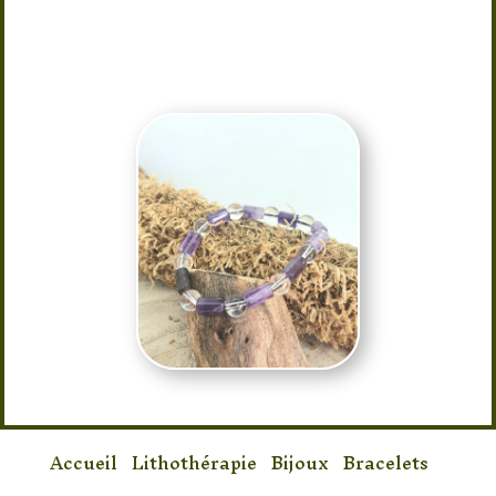
Provenance des pierres : Brésil
Taille : 16/17 cm élastique
Accueil
/
Lithothérapie
/
Bijoux
/
Bracelets
/
Bracelet Améthyste & Cristal pierre tube