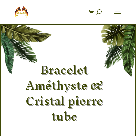
Recherche
de
produits
Bracelet
Améthyste &
Cristal pierre
tube
Pierre 100% naturel