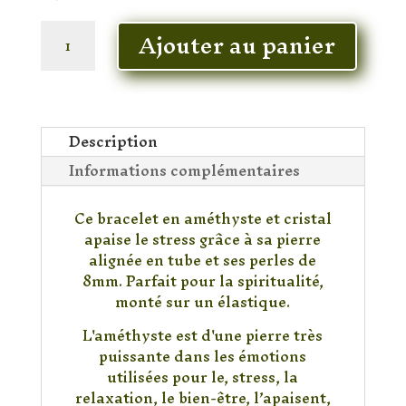
quantité
Ajouter au panier
de
Bracelet
Améthyste
&
Cristal
Description
pierre
Informations complémentaires
tube
Ce bracelet en améthyste et cristal
apaise le stress grâce à sa pierre
alignée en tube et ses perles de
8mm. Parfait pour la spiritualité,
monté sur un élastique.
L'améthyste est d'une pierre très
puissante dans les émotions
utilisées pour le, stress, la
relaxation, le bien-être, l’apaisent,