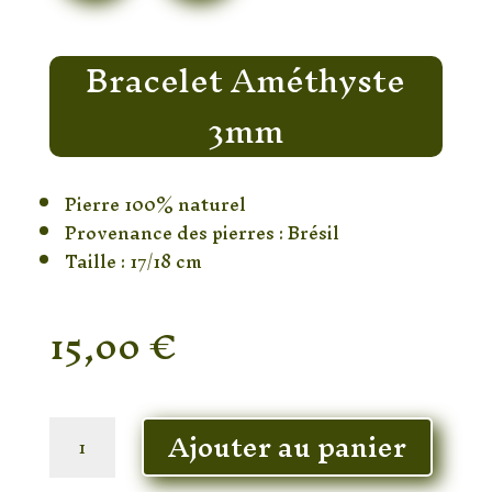
Bracelet Améthyste
3mm
Pierre 100% naturel
Provenance des pierres : Brésil
Taille : 17/18 cm
15,00
€
En stock
quantité
Ajouter au panier
de
Bracelet