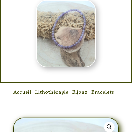
Accueil
/
Lithothérapie
/
Bijoux
/
Bracelets
/
Bracelet Améthyste 3mm