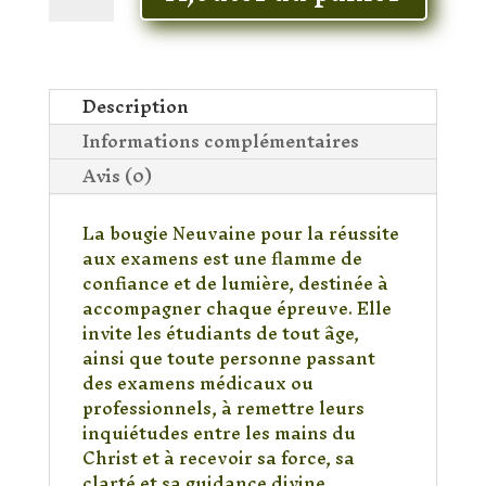
Bougies
nous
prions
pour
Description
la
Informations complémentaires
guérison
Avis (0)
La bougie Neuvaine pour la réussite
aux examens est une flamme de
confiance et de lumière, destinée à
accompagner chaque épreuve. Elle
invite les étudiants de tout âge,
ainsi que toute personne passant
des examens médicaux ou
professionnels, à remettre leurs
inquiétudes entre les mains du
Christ et à recevoir sa force, sa
clarté et sa guidance divine.