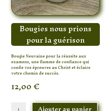
Bougies nous prions
pour la guérison
Bougie Neuvaine pour la réussite aux
examens, une flamme de confiance qui
confie vos épreuves au Christ et éclaire
votre chemin de succès.
12,00
€
En stock
quantité
Ajouter au panier
de