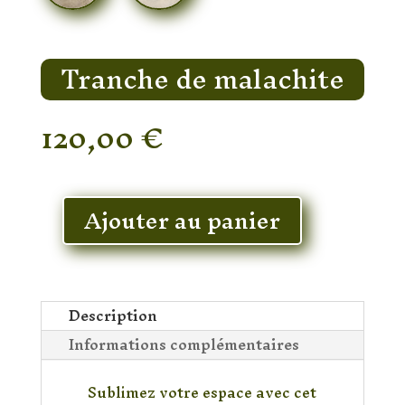
Tranche de malachite
120,00
€
En stock
Ajouter au panier
quantité
de
Tranche
de
malachite
Description
Informations complémentaires
Sublimez votre espace avec cet