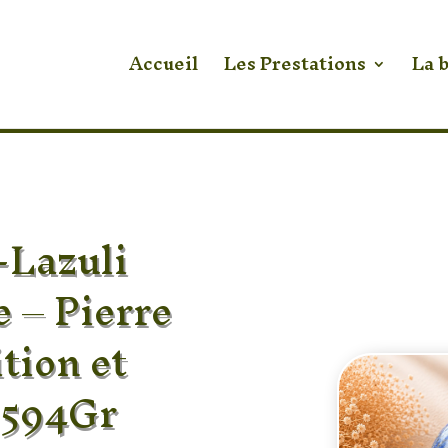
Accueil
Les Prestations
La 
-Lazuli
e – Pierre
tion et
 594Gr