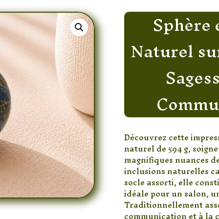
Sphère 
Naturel su
Sagess
Commun
Découvrez cette impres
naturel de 594 g, soign
magnifiques nuances de b
inclusions naturelles c
socle assorti, elle cons
idéale pour un salon, u
Traditionnellement assoc
communication et à la co