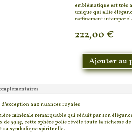
emblématique est très a
unique qui allie éléganc
raffinement intemporel.
222,00
€
En stock
Ajouter au 
quantité
de
Sphère
en
complémentaires
Lapis-
Lazuli
e d’exception aux nuances royales
Naturel
sur
pièce minérale remarquable qui séduit par son élégance
Socle
de 594g, cette sphère polie révèle toute la richesse de 
–
t sa symbolique spirituelle.
Pierre