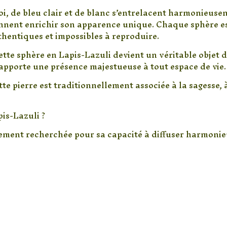
de
i, de bleu clair et de blanc s’entrelacent harmonieuse
Sagesse,
ennent enrichir son apparence unique. Chaque sphère e
Intuition
thentiques et impossibles à reproduire.
et
cette sphère en Lapis-Lazuli devient un véritable obje
Communication
apporte une présence majestueuse à tout espace de vie.
594Gr
tte pierre est traditionnellement associée à la sagesse, 
is-Lazuli ?
rement recherchée pour sa capacité à diffuser harmonie