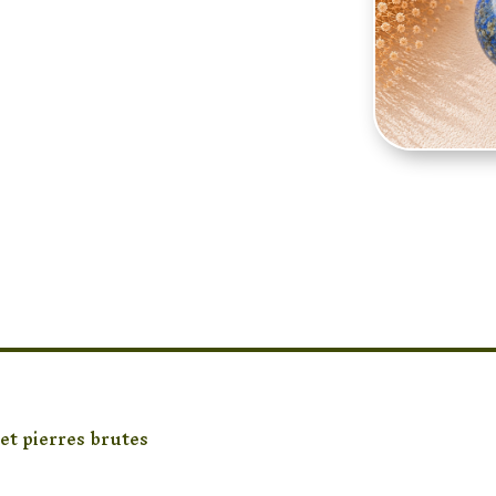
re en Lapis-Lazuli
pour révéler ses
clair, blanc et ses
s. Présentée avec son
 décorative
 bureau ou un espace
ciée à la sagesse, à
 confiance en soi,
préciée en
lie élégance naturelle,
orel.
 et pierres brutes
/ Sphère en Lapis-Lazuli Naturel sur So