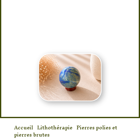
communication et à la confiance en
soi, cette pierre emblématique est très
appréciée en lithothérapie. Une pièce
unique qui allie élégance naturelle,
énergie positive et raffinement
intemporel.
Accueil
/
Lithothérapie
/
Pierres polies et
pierres brutes
/ Sphère en Lapis-Lazuli