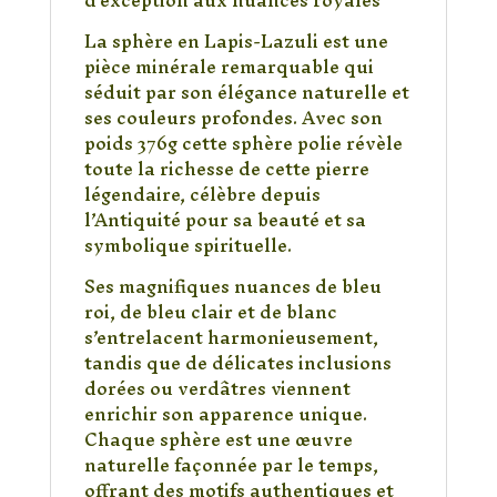
d’exception aux nuances royales
–
Pierre
La sphère en Lapis-Lazuli est une
de
pièce minérale remarquable qui
Sagesse,
séduit par son élégance naturelle et
Intuition
ses couleurs profondes. Avec son
et
poids 376g cette sphère polie révèle
Communication
toute la richesse de cette pierre
376Gr
légendaire, célèbre depuis
l’Antiquité pour sa beauté et sa
symbolique spirituelle.
Ses magnifiques nuances de bleu
roi, de bleu clair et de blanc
s’entrelacent harmonieusement,
tandis que de délicates inclusions
dorées ou verdâtres viennent
enrichir son apparence unique.
Chaque sphère est une œuvre
naturelle façonnée par le temps,
offrant des motifs authentiques et