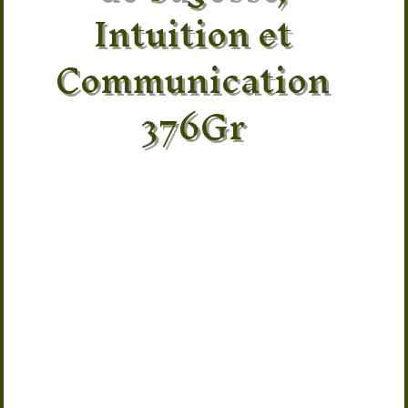
Intuition et
Communication
376Gr
Découvrez cette impressionnante
sphère en Lapis-Lazuli naturel de
376g soigneusement polie pour révéler
ses magnifiques nuances de bleu roi,
bleu clair, blanc et ses inclusions
naturelles caractéristiques. Présentée
avec son socle assorti, elle constitue
une pièce décorative prestigieuse
idéale pour un salon, un bureau ou un
espace de méditation.
Traditionnellement associée à la
sagesse, à l’intuition, à la