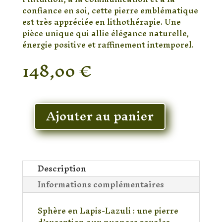
confiance en soi, cette pierre emblématique
est très appréciée en lithothérapie. Une
pièce unique qui allie élégance naturelle,
énergie positive et raffinement intemporel.
148,00
€
En stock
Ajouter au panier
quantité
de
Sphère
en
Lapis-
Description
Lazuli
Informations complémentaires
Naturel
sur
Sphère en Lapis-Lazuli : une pierre
Socle