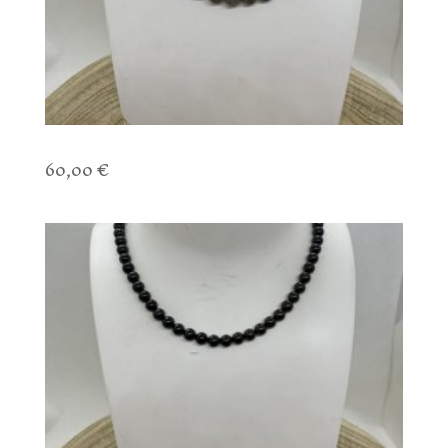
Collier Spinelle & Labradorite
60,00
€