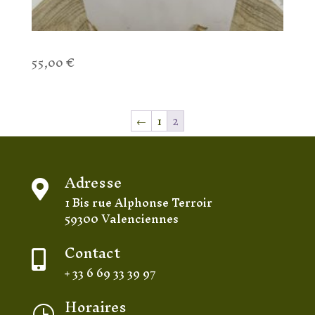
Collier Spinelle Noir
55,00
€
←
1
2
Adresse

1 Bis rue Alphonse Terroir
59300 Valenciennes
Contact

+ 33 6 69 33 39 97
Horaires
}