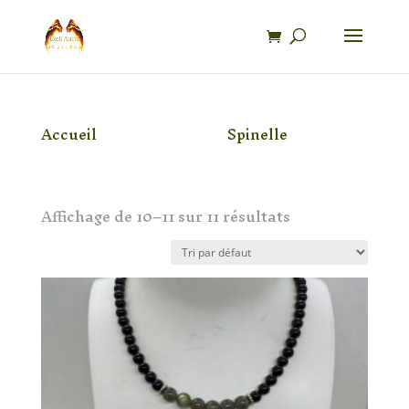
Recherche
de
produits
Accueil
/ Produit Pierre /
Spinelle
/ Page 2
Spinelle
Affichage de 10–11 sur 11 résultats