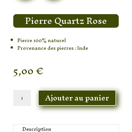
Pierre Quartz Rose
Pierre 100% naturel
Provenance des pierres : Inde
5,00
€
En stock
quantité
Ajouter au panier
de
Pierre
Quartz
Rose
Description