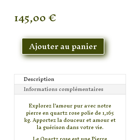
145,00
€
En stock
Ajouter au panier
quantité
de
Pierre
Quartz
Rose
Description
Polie
Informations complémentaires
1,165
kg
Explorez l'amour pur avec notre
pierre en quartz rose polie de 1,165
kg. Apportez la douceur et amour et
la guérison dans votre vie.
Le Quartz rose est une Pierre