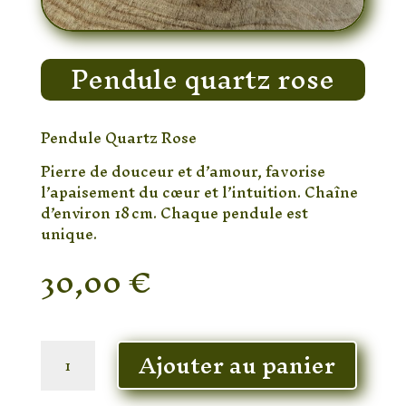
Pendule quartz rose
Pendule Quartz Rose
Pierre de douceur et d’amour, favorise
l’apaisement du cœur et l’intuition. Chaîne
d’environ 18 cm. Chaque pendule est
unique.
30,00
€
En stock
quantité
Ajouter au panier
de
Pendule