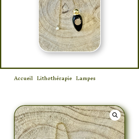
Accueil
/
Lithothérapie
/
Lampes
/ Pendule
Onyx Noir Fleur de vie