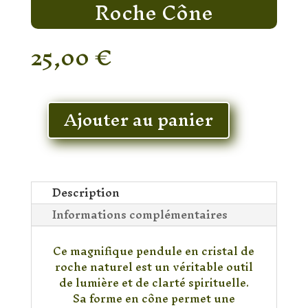
Roche Cône
25,00
€
En stock
Ajouter au panier
quantité
de
Pendule
Cristal
de
Description
Roche
Informations complémentaires
Cône
Ce magnifique pendule en cristal de
roche naturel est un véritable outil
de lumière et de clarté spirituelle.
Sa forme en cône permet une