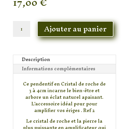
17,00
€
En stock
quantité
Ajouter au panier
de
Pendentif
Cristal
de
roche
Description
Informations complémentaires
Ce pendentif en Cristal de roche de
3 à 4cm incarne le bien-être et
arbore un éclat naturel apaisant.
L'accessoire idéal pour pour
amplifier vos ériges . Ref 2
Le cristal de roche et la pierre la
plus puissante en amplificateur qui