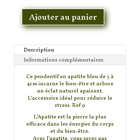
En stock
Ajouter au panier
quantité
de
Pendentif
Apatite
Description
Informations complémentaires
Ce pendentif en apatite bleu de 3 à
4cm incarne le bien-être et arbore
un éclat naturel apaisant.
L'accessoire idéal pour réduire le
stress. Ref 9
L'Apatite est la pierre la plus
efficace dans les énergies du corps
et du bien-être.
Avec l'apatite, vous serez pas