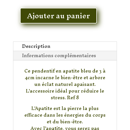
En stock
Ajouter au panier
quantité
de
Pendentif
Apatite
Description
Informations complémentaires
Ce pendentif en apatite bleu de 3 à
4cm incarne le bien-être et arbore
un éclat naturel apaisant.
L'accessoire idéal pour réduire le
stress. Ref 8
L'Apatite est la pierre la plus
efficace dans les énergies du corps
et du bien-être.
Avec l'apatite, vous serez pas