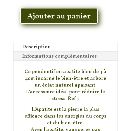
En stock
Ajouter au panier
quantité
de
Pendentif
Apatite
Description
Informations complémentaires
Ce pendentif en apatite bleu de 3 à
4cm incarne le bien-être et arbore
un éclat naturel apaisant.
L'accessoire idéal pour réduire le
stress. Ref 7
L'Apatite est la pierre la plus
efficace dans les énergies du corps
et du bien-être.
Avec l'apatite, vous serez pas