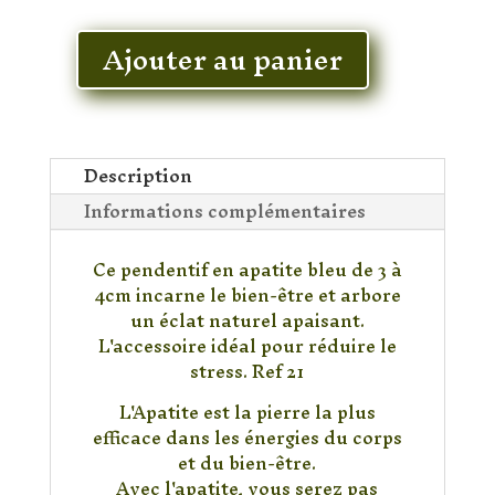
En stock
Ajouter au panier
quantité
de
Pendentif
Apatite
Description
Informations complémentaires
Ce pendentif en apatite bleu de 3 à
4cm incarne le bien-être et arbore
un éclat naturel apaisant.
L'accessoire idéal pour réduire le
stress. Ref 21
L'Apatite est la pierre la plus
efficace dans les énergies du corps
et du bien-être.
Avec l'apatite, vous serez pas