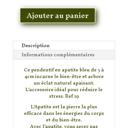
En stock
Ajouter au panier
quantité
de
Pendentif
Apatite
Description
Informations complémentaires
Ce pendentif en apatite bleu de 3 à
4cm incarne le bien-être et arbore
un éclat naturel apaisant.
L'accessoire idéal pour réduire le
stress. Ref 19
L'Apatite est la pierre la plus
efficace dans les énergies du corps
et du bien-être.
Avec l'apatite, vous serez pas