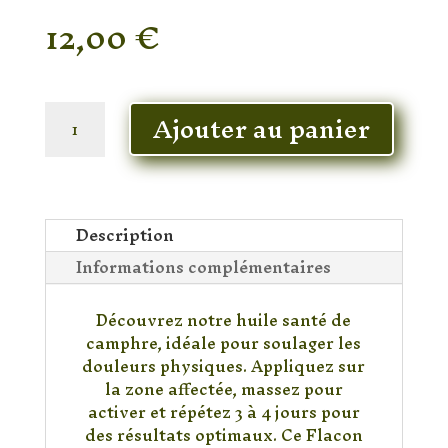
12,00
€
En stock
quantité
Ajouter au panier
de
Huile
de
Camphre
Description
Informations complémentaires
Découvrez notre huile santé de
camphre, idéale pour soulager les
douleurs physiques. Appliquez sur
la zone affectée, massez pour
activer et répétez 3 à 4 jours pour
des résultats optimaux. Ce Flacon