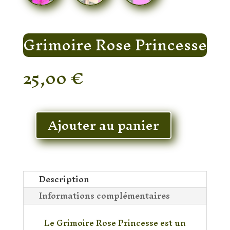
Grimoire Rose Princesse
25,00
€
En stock
Ajouter au panier
quantité
de
Grimoire
Rose
Princesse
Description
Informations complémentaires
Le Grimoire Rose Princesse est un