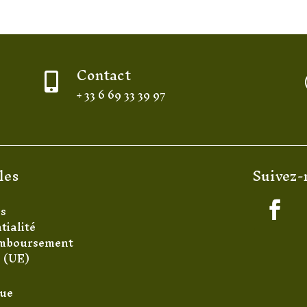
Contact

+ 33 6 69 33 39 97
les
Suivez-
es
tialité
remboursement
s (UE)
que