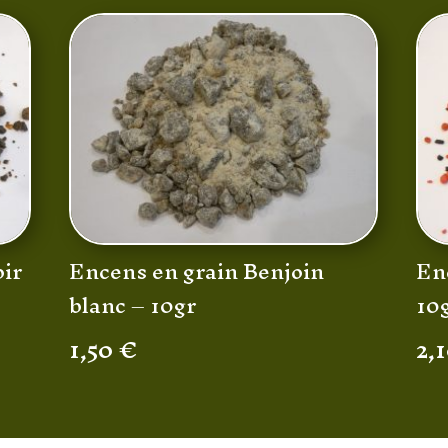
oir
Encens en grain Benjoin
Enc
blanc – 10gr
10
1,50
€
2,