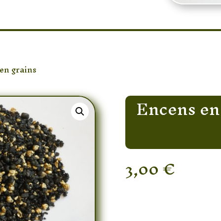
en grains
/ Encens en grain Pontifical – 10gr
Encens en 
3,00
€
Rupture de stock