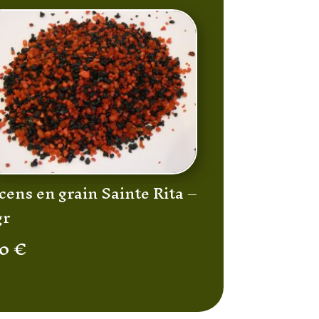
ens en grain Sainte Rita –
gr
10
€